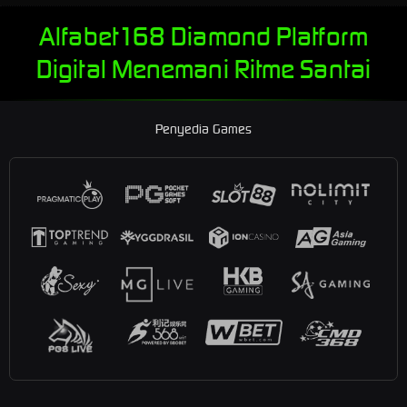
Alfabet168 Diamond Platform
Digital Menemani Ritme Santai
Penyedia Games