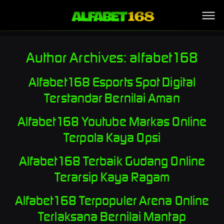
Link Alternatif
Author Archives:
alfabet168
Alfabet168 Esports Spot Digital
Terstandar Bernilai Aman
Alfabet168 Youtube Markas Online
Terpola Kaya Opsi
Alfabet168 Terbaik Gudang Online
Terarsip Kaya Ragam
Alfabet168 Terpopuler Arena Online
Terlaksana Bernilai Mantap